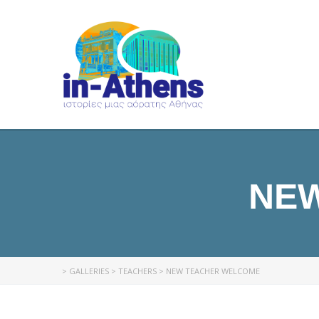
NE
>
GALLERIES
>
TEACHERS
>
NEW TEACHER WELCOME